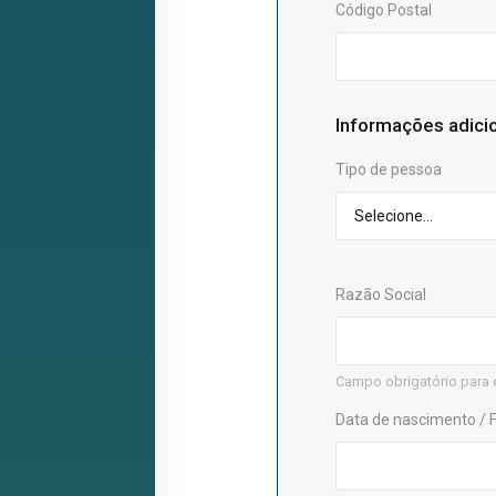
Código Postal
Informações adici
Tipo de pessoa
Razão Social
Campo obrigatório para 
Data de nascimento /