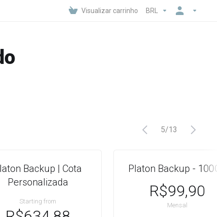
Visualizar carrinho
BRL
do
5
/
13
laton Backup | Cota
Platon Backup - 10
Personalizada
R$99,90
Starting from
Mensal
R$634,88