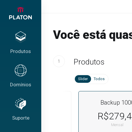
Você está qua
Produtos
Produtos
1
Slider
Todos
Domínios
Backup em Nuvem
Backup 100
Cota Personalizada
R$279,
Suporte
Starting from
Mensal
R$634,88