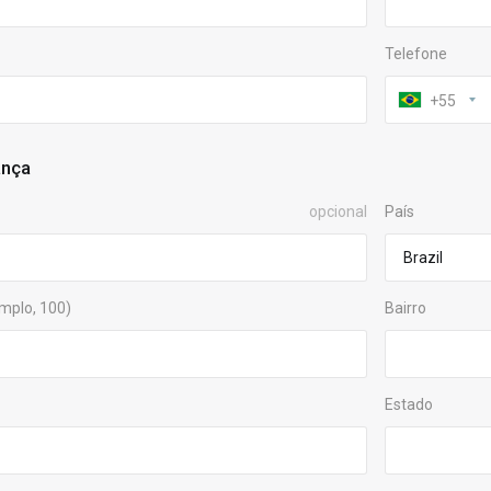
Telefone
+55
ança
opcional
País
mplo, 100)
Bairro
Estado