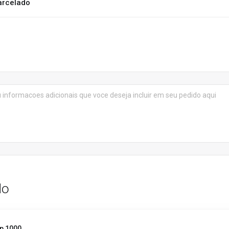
arcelado
do
p 1000