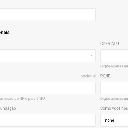
onais
CPF/CNPJ
Digite apenas n
opcional
RG/IE
emissão de NF-e para CNPJ
Digite apenas nú
 Fundação
Como você nos