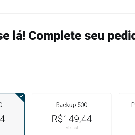
se lá! Complete seu pedi
0
Backup 500
P
44
R$149,44
Mensal