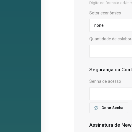
Digite no formato dd/m
Setor econômico
Quantidade de colabo
Segurança da Con
Senha de acesso
Gerar Senha
Assinatura de New