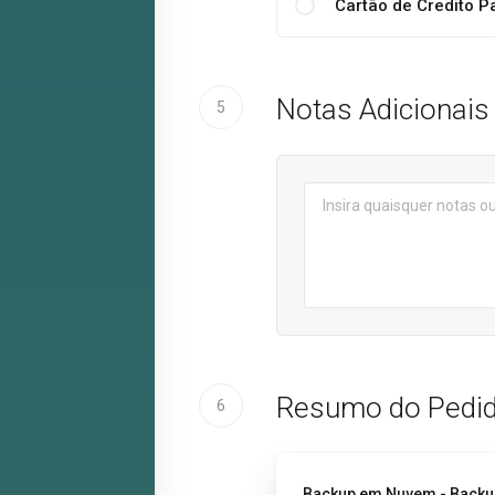
Cartão de Credito P
Notas Adicionais
5
Resumo do Pedi
6
Backup em Nuvem - Backu