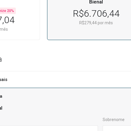
Bienal
R$6.706,44
ize 20%
7,04
R$279,44 por mês
 mês
a
uais
ta
l
Sobrenome