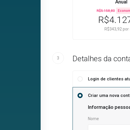
Anual
R$5.158,80
Econom
R$4.12
R$343,92 por
Detalhes da cont
3
Login de clientes at
Criar uma nova con
Informação pessoa
Nome