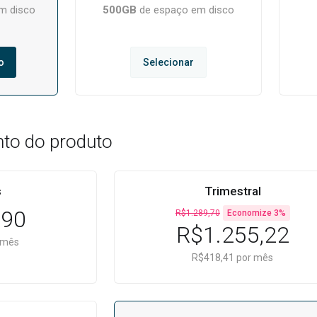
m disco
500GB
de espaço em disco
o
Selecionar
to do produto
s
Trimestral
,90
R$1.289,70
Economize 3%
R$1.255,22
 mês
R$418,41 por mês