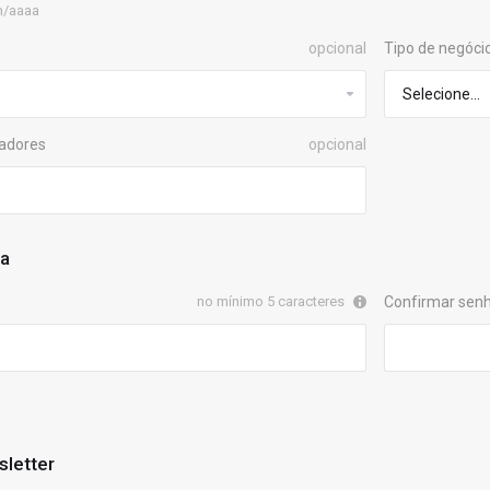
m/aaaa
opcional
Tipo de negóci
radores
opcional
ta
no mínimo 5 caracteres
Confirmar sen
sletter