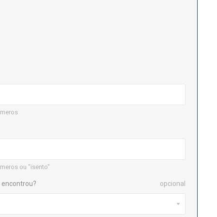
úmeros
meros ou "isento"
 encontrou?
opcional