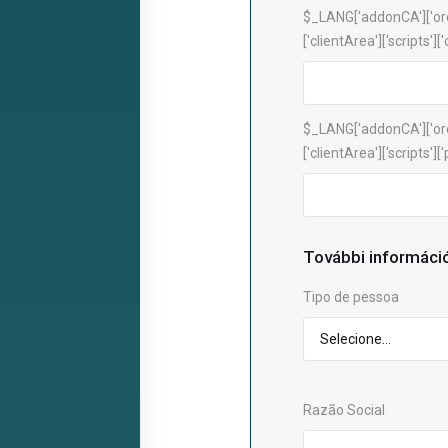
$_LANG['addonCA']['or
['clientArea']['scripts']['c
$_LANG['addonCA']['or
['clientArea']['scripts']
További informáci
Tipo de pessoa
Razão Social