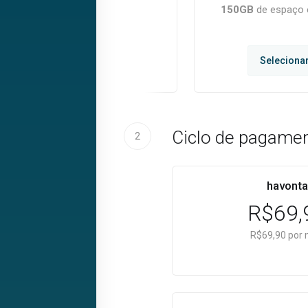
150GB
de espaço 
Mensal
Selecionar
Seleciona
Ciclo de pagamen
2
havonta
R$69,
R$69,90 por