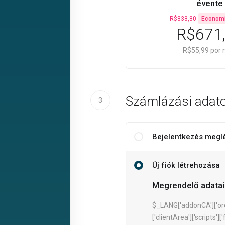
évente
R$838,80
Econom
R$671
R$55,99 por
Számlázási adat
3
Bejelentkezés meglé
Új fiók létrehozása
Megrendelő adatai
$_LANG['addonCA']['or
['clientArea']['scripts'][