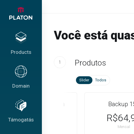
Você está qua
Products
Produtos
1
Slider
Todos
Domain
Platon Backup | Cota
Backup 1
Dispositivos
R$64,
Támogatás
Starting from
Mensal
R$634,88