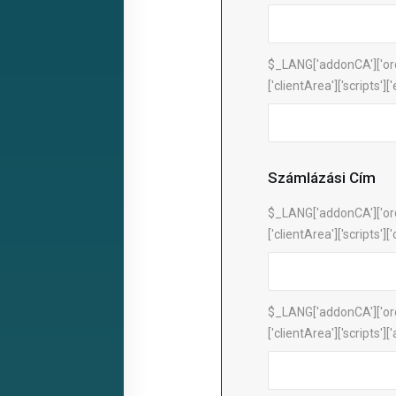
$_LANG['addonCA']['or
['clientArea']['scripts'][
Számlázási Cím
$_LANG['addonCA']['or
['clientArea']['scripts
$_LANG['addonCA']['or
['clientArea']['scripts']