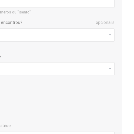
meros ou "isento"
 encontrou?
opcionális
o
sítése