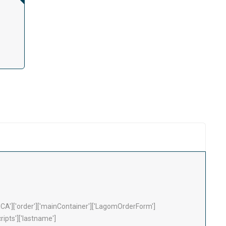
A']['order']['mainContainer']['LagomOrderForm']
cripts']['lastname']