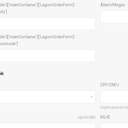
der']['mainContainer']['LagomOrderForm']
Állam/Megye
ity']
der']['mainContainer']['LagomOrderForm']
['postcode']
ók
CPF/CNPJ
Digite apenas n
opcionális
RG/IE