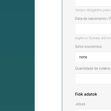
Campo obrigatório para 
Data de nascimento /
Digite no formato dd/m
Setor econômico
Quantidade de colabo
Fiók adatok
Jelszó