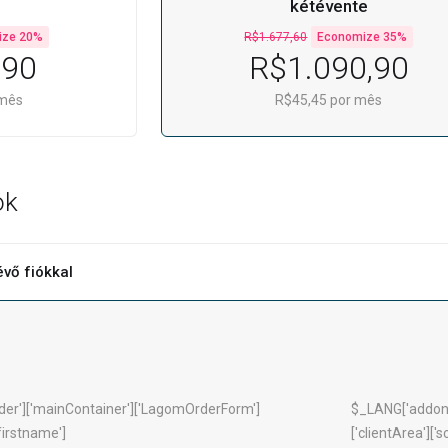
kétévente
ize 20%
R$1.677,60
Economize 35%
,90
R$1.090,90
 mês
R$45,45 por mês
ok
vő fiókkal
der']['mainContainer']['LagomOrderForm']
$_LANG['addonC
'firstname']
['clientArea']['s