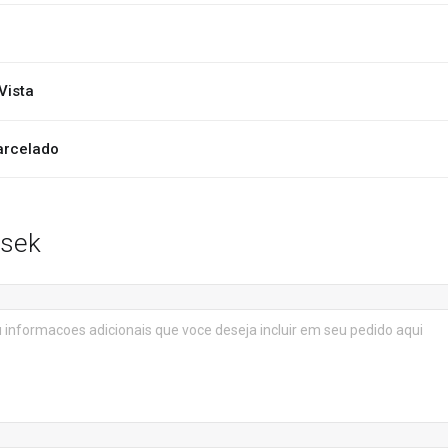
Vista
arcelado
ések