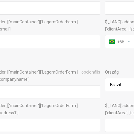
der']['mainContainer']['LagomOrderForm']
$_LANG['addonC
'email']
['clientArea']['
+55
der']['mainContainer']['LagomOrderForm']
opcionális
Ország
']['companyname']
der']['mainContainer']['LagomOrderForm']
$_LANG['addonC
['address1']
['clientArea']['s