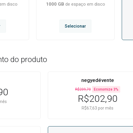
em disco
1000 GB
de espaço em disco
r
Selecionar
to do produto
negyedévente
90
R$209,70
Economize 3%
R$202,90
 mês
R$67,63 por mês