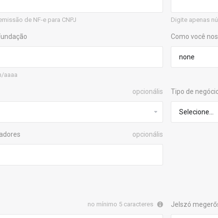
emissão de NF-e para CNPJ
Digite apenas nú
 Fundação
Como você nos
m/aaaa
opcionális
Tipo de negóci
radores
opcionális
no mínimo 5 caracteres
Jelszó megerő