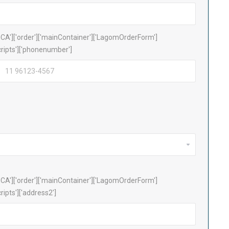
A']['order']['mainContainer']['LagomOrderForm']
scripts']['phonenumber']
A']['order']['mainContainer']['LagomOrderForm']
cripts']['address2']