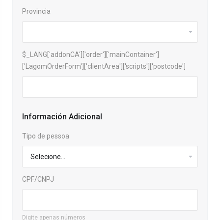
Provincia
$_LANG['addonCA']['order']['mainContainer']
['LagomOrderForm']['clientArea']['scripts']['postcode']
Información Adicional
Tipo de pessoa
CPF/CNPJ
Digite apenas números