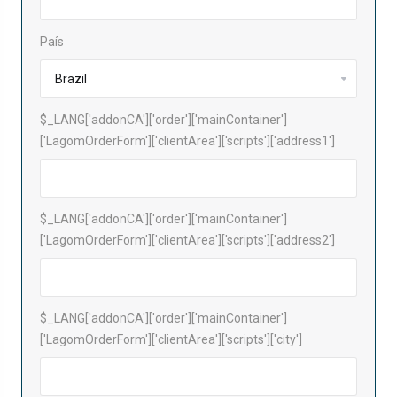
País
$_LANG['addonCA']['order']['mainContainer']
['LagomOrderForm']['clientArea']['scripts']['address1']
$_LANG['addonCA']['order']['mainContainer']
['LagomOrderForm']['clientArea']['scripts']['address2']
$_LANG['addonCA']['order']['mainContainer']
['LagomOrderForm']['clientArea']['scripts']['city']