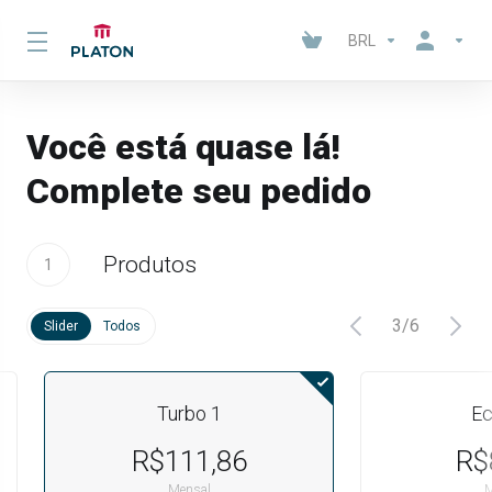
BRL
Você está quase lá!
Complete seu pedido
Produtos
1
3
/
6
Slider
Todos
Turbo 1
Ec
R$111,86
R$
Mensal
M