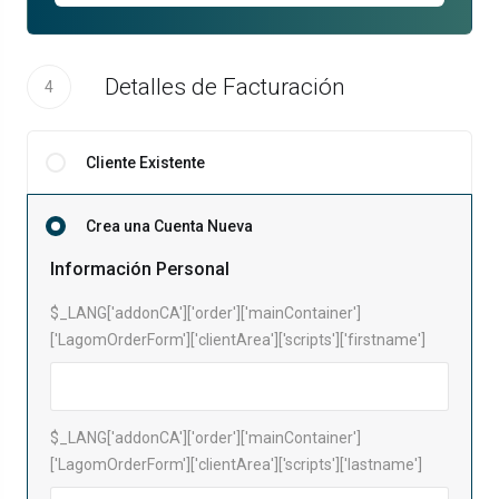
Detalles de Facturación
4
Cliente Existente
Crea una Cuenta Nueva
Información Personal
$_LANG['addonCA']['order']['mainContainer']
['LagomOrderForm']['clientArea']['scripts']['firstname']
$_LANG['addonCA']['order']['mainContainer']
['LagomOrderForm']['clientArea']['scripts']['lastname']