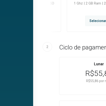
2 Ghz | 3 GB Ram | 250 GB SSD
1 Ghz | 2 GB Ram | 
Selecionar
Seleciona
Ciclo de pagamen
2
Lunar
R$55,
R$55,86 por