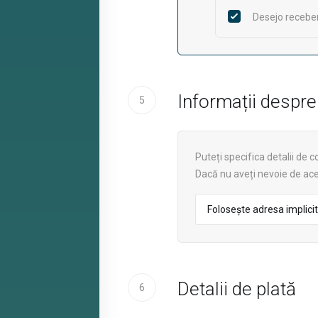
Desejo receber
Informații despr
5
Puteți specifica detalii de 
Dacă nu aveți nevoie de aces
Detalii de plată
6