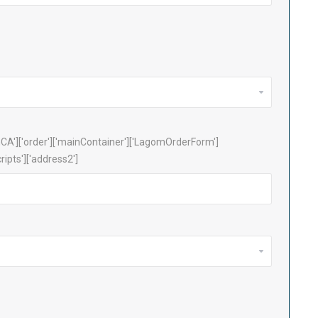
A']['order']['mainContainer']['LagomOrderForm']
cripts']['address2']