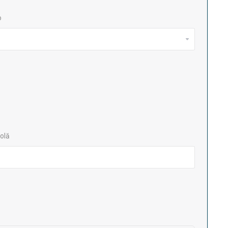
o
olă