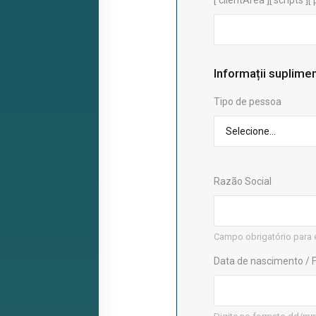
['clientArea']['scripts']
Informații suplime
Tipo de pessoa
Razão Social
Campo obrigatório para 
Data de nascimento /