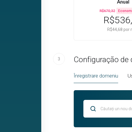
Anual
R$670,32
Econom
R$536
R$44,68 por
Configuração de
3
Înregistrare domeniu
U