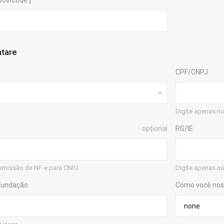
['postcode']
ntare
CPF/CNPJ
Digite apenas n
opțional
RG/IE
emissão de NF-e para CNPJ
Digite apenas nú
 Fundação
Como você nos