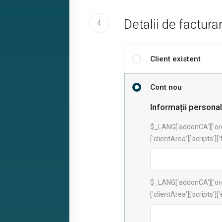
Detalii de factura
4
Client existent
Cont nou
Informații persona
$_LANG['addonCA']['or
['clientArea']['scripts'][
$_LANG['addonCA']['or
['clientArea']['scripts'][