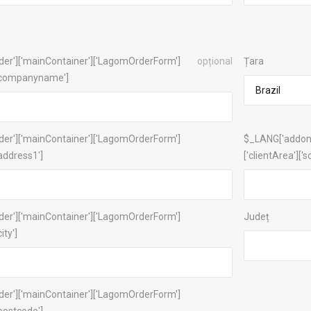
der']['mainContainer']['LagomOrderForm']
opțional
Țara
']['companyname']
der']['mainContainer']['LagomOrderForm']
$_LANG['addonC
['address1']
['clientArea']['s
der']['mainContainer']['LagomOrderForm']
Județ
ity']
der']['mainContainer']['LagomOrderForm']