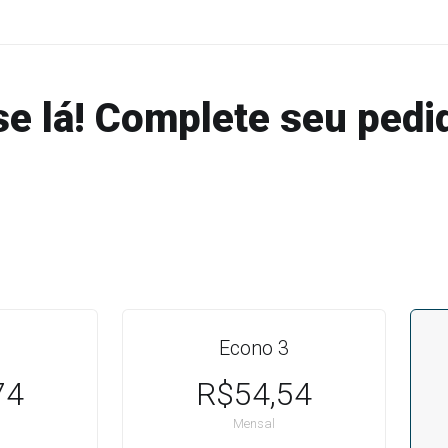
se lá! Complete seu pedi
Econo 3
74
R$54,54
Mensal