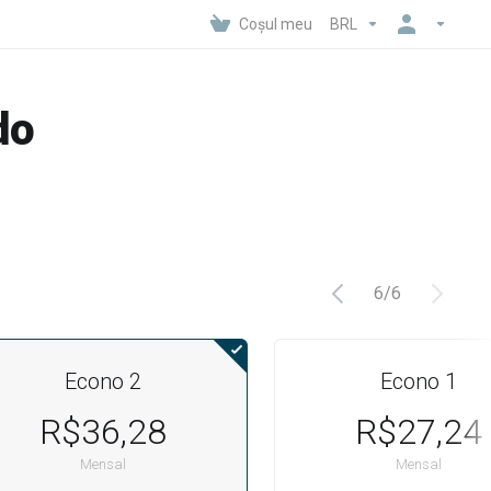
Coșul meu
BRL
do
6
/
6
Econo 2
Econo 1
R$36,28
R$27,24
Mensal
Mensal