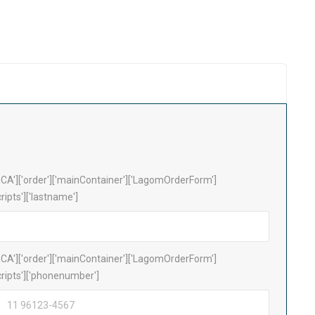
A']['order']['mainContainer']['LagomOrderForm']
cripts']['lastname']
A']['order']['mainContainer']['LagomOrderForm']
scripts']['phonenumber']