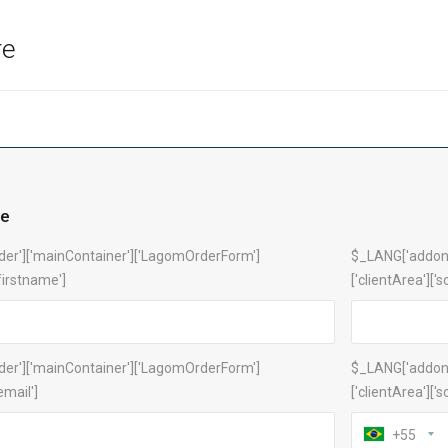
re
le
der']['mainContainer']['LagomOrderForm']
$_LANG['addonC
'firstname']
['clientArea']['s
der']['mainContainer']['LagomOrderForm']
$_LANG['addonC
'email']
['clientArea']['
+55