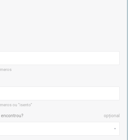
úmeros
meros ou "isento"
 encontrou?
opțional