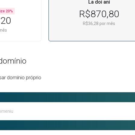
La doi ani
R$870,80
ize 20%
,20
R$36,28 por mês
 mês
 domínio
sar domínio próprio