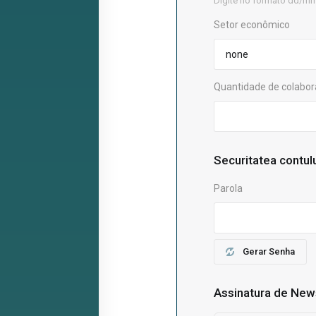
Digite no formato dd/m
Setor econômico
Quantidade de colabo
Securitatea contul
Parola
Gerar Senha
Assinatura de New