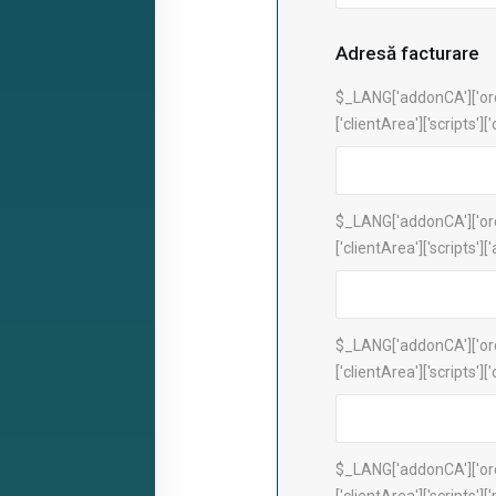
Adresă facturare
$_LANG['addonCA']['or
['clientArea']['scripts
$_LANG['addonCA']['or
['clientArea']['scripts']
$_LANG['addonCA']['or
['clientArea']['scripts']['c
$_LANG['addonCA']['or