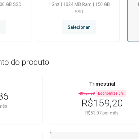
200 GB SSD
1 Ghz | 1024 MB Ram | 150 GB
SSD
r
Selecionar
to do produto
Trimestrial
86
R$167,58
Economize 5%
R$159,20
 mês
R$53,07 por mês