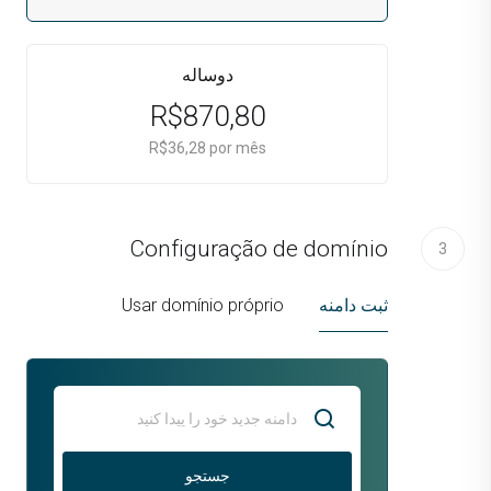
دوساله
R$870,80
R$36,28 por mês
Configuração de domínio
3
ثبت دامنه
Usar domínio próprio
جستجو