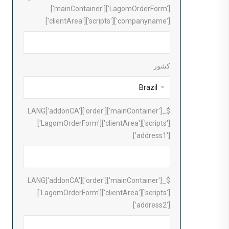
['mainContainer']['LagomOrderForm']
['clientArea']['scripts']['companyname']
کشور
$_LANG['addonCA']['order']['mainContainer']
['LagomOrderForm']['clientArea']['scripts']
['address1']
$_LANG['addonCA']['order']['mainContainer']
['LagomOrderForm']['clientArea']['scripts']
['address2']