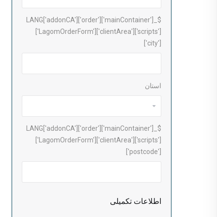
$_LANG['addonCA']['order']['mainContainer']
['LagomOrderForm']['clientArea']['scripts']
['city']
استان
$_LANG['addonCA']['order']['mainContainer']
['LagomOrderForm']['clientArea']['scripts']
['postcode']
اطلاعات تکمیلی