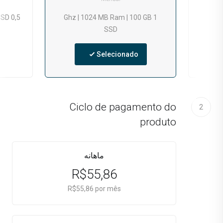
0,5 Ghz | 512 MB Ram | 25 GB SSD
1 Ghz | 1024 MB Ram | 100 GB
1 Ghz
SSD
Selecionado
Ciclo de pagamento do
2
produto
ماهانه
R$55,86
R$55,86 por mês