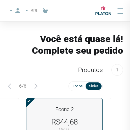
BRL
Você está quase lá!
Complete seu pedido
Produtos
1
6
/
6
Todos
Slider
Econo 2
R$44,68
Mensal