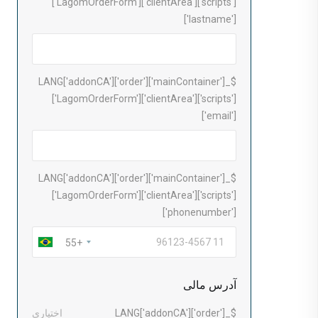
['LagomOrderForm']['clientArea']['scripts']
['lastname']
$_LANG['addonCA']['order']['mainContainer']
['LagomOrderForm']['clientArea']['scripts']
['email']
$_LANG['addonCA']['order']['mainContainer']
['LagomOrderForm']['clientArea']['scripts']
['phonenumber']
+55
آدرس مالی
$_LANG['addonCA']['order']
اختیاری