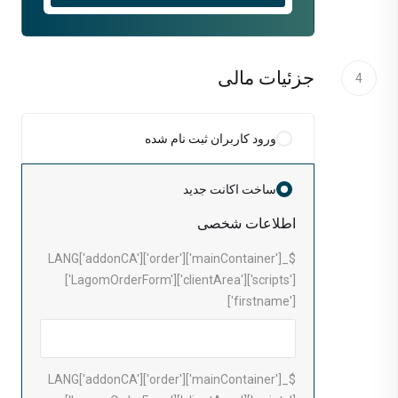
جزئیات مالی
4
ورود کاربران ثبت نام شده
ساخت اکانت جدید
اطلاعات شخصی
$_LANG['addonCA']['order']['mainContainer']
['LagomOrderForm']['clientArea']['scripts']
['firstname']
$_LANG['addonCA']['order']['mainContainer']