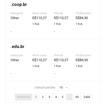
.
coop.br
Kategorie
Nová cena
Převod
Prodloužení
Other
R$110,37
R$110,37
R$84,90
1 Rok
1 Rok
1 Rok
-
-
.
edu.br
Kategorie
Nová cena
Převod
Prodloužení
Other
R$110,37
R$110,37
R$84,90
1 Rok
1 Rok
1 Rok
-
-
Zobrazit položky
Předchozí
1
2
3
4
5
…
60
Další