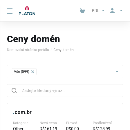
BRL
Ceny domén
Domovská stránka portálu
Ceny domén
Table Filter
Vše (599)
×
.
com.br
Kategorie
Nová cena
Převod
Prodloužení
Other
R$161,19
R$0,00
R$128,99